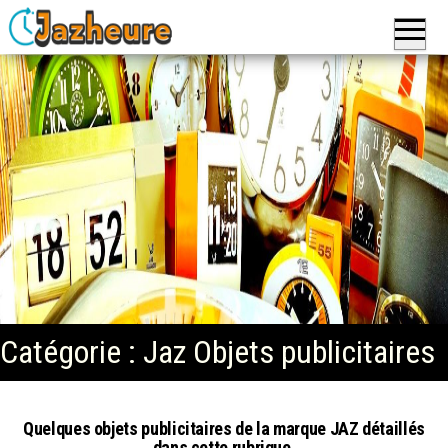
Skip to the content
Jazheure
: Réveils,
Montres
et
Horloges,
pendules
de la
marque
Jaz
Catégorie : Jaz Objets publicitaires
Quelques objets publicitaires de la marque JAZ détaillés
dans cette rubrique.