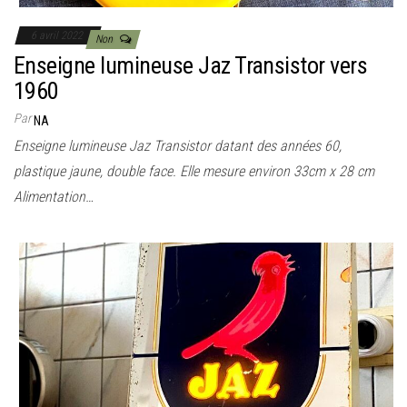
6 avril 2022
Non
Enseigne lumineuse Jaz Transistor vers
1960
Par
NA
Enseigne lumineuse Jaz Transistor datant des années 60,
plastique jaune, double face. Elle mesure environ 33cm x 28 cm
Alimentation…