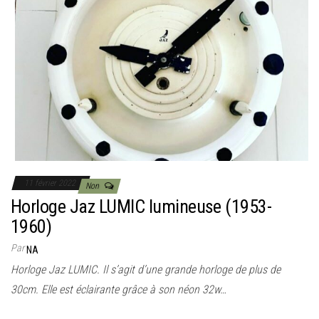
11 février 2022
Non
Horloge Jaz LUMIC lumineuse (1953-
1960)
Par
NA
Horloge Jaz LUMIC. Il s’agit d’une grande horloge de plus de
30cm. Elle est éclairante grâce à son néon 32w…