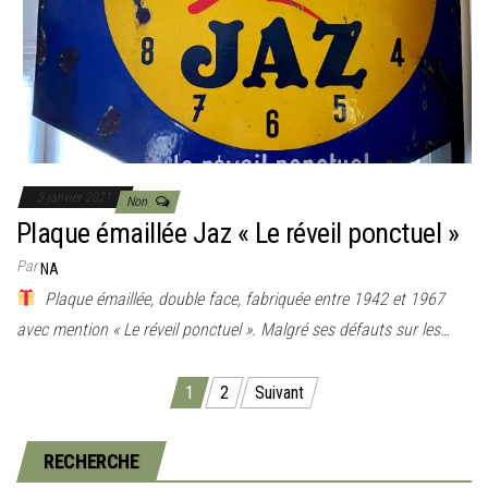
3 janvier 2021
Non
Plaque émaillée Jaz « Le réveil ponctuel »
Par
NA
Plaque émaillée, double face, fabriquée entre 1942 et 1967
avec mention « Le réveil ponctuel ». Malgré ses défauts sur les…
1
2
Suivant
Pagination des publications
RECHERCHE