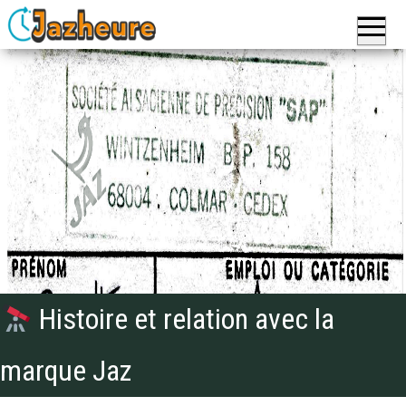
Jazheure
: Réveils,
Montres
et
Horloges,
pendules
de la
marque
Jaz
Histoire et relation avec la
marque Jaz