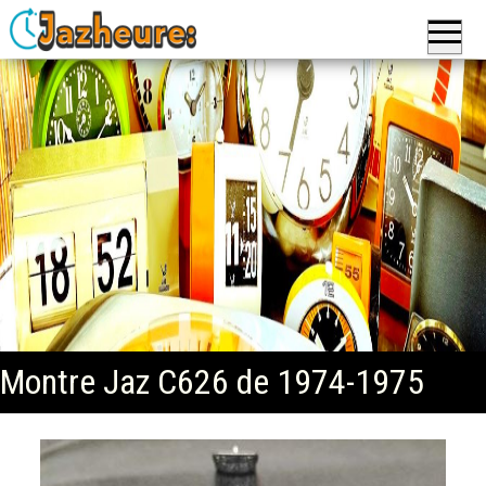
Jazheure
: Réveils,
Montres
et
Horloges,
pendules
de la
marque
Jaz
Montre Jaz C626 de 1974-1975