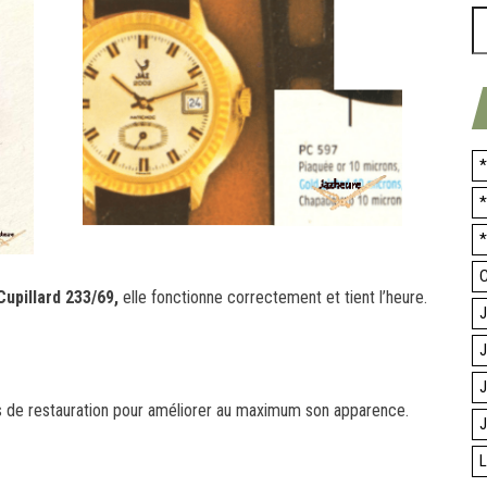
*
*
*
C
Cupillard 233/69,
elle fonctionne correctement et tient l’heure.
J
J
J
es de restauration pour améliorer au maximum son apparence.
J
L