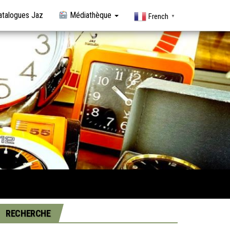
talogues Jaz
Médiathèque
French
▼
RECHERCHE