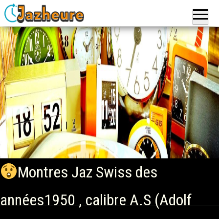
Jazheure
: Réveils,
Montres
et
Horloges,
pendules
de la
marque
Jaz
Montres Jaz Swiss des
années1950 , calibre A.S (Adolf