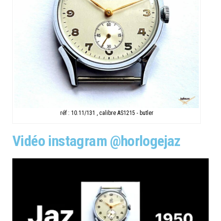
réf : 10.11/131 , calibre AS1215 - butler
Vidéo instagram @horlogejaz