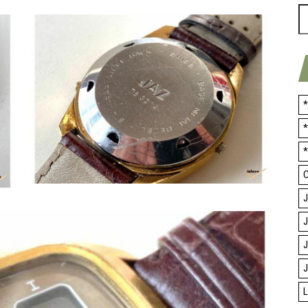
*
*
*
C
J
J
J
J
L