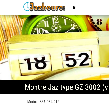
Jazheure
: Réveils,
Montres
et
Horloges,
pendules
de la
marque
Jaz
Montre Jaz type GZ 3002 (v
Module ESA 934 912