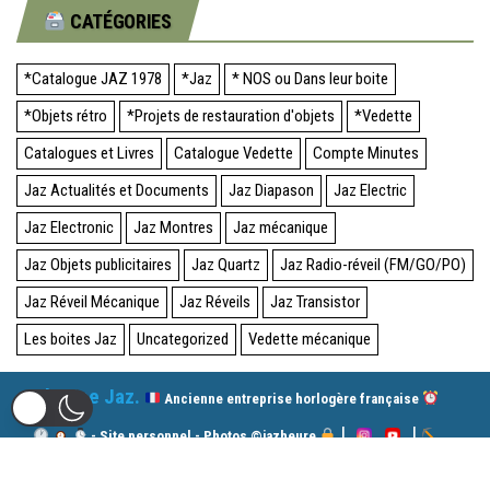
CATÉGORIES
*Catalogue JAZ 1978
*Jaz
* NOS ou Dans leur boite
*Objets rétro
*Projets de restauration d'objets
*Vedette
Catalogues et Livres
Catalogue Vedette
Compte Minutes
Jaz Actualités et Documents
Jaz Diapason
Jaz Electric
Jaz Electronic
Jaz Montres
Jaz mécanique
Jaz Objets publicitaires
Jaz Quartz
Jaz Radio-réveil (FM/GO/PO)
Jaz Réveil Mécanique
Jaz Réveils
Jaz Transistor
Les boites Jaz
Uncategorized
Vedette mécanique
Oh! Une Jaz.
Ancienne entreprise horlogère française
|
|
- Site personnel - Photos ©jazheure
|
Dernières trouvailles
Me contacter