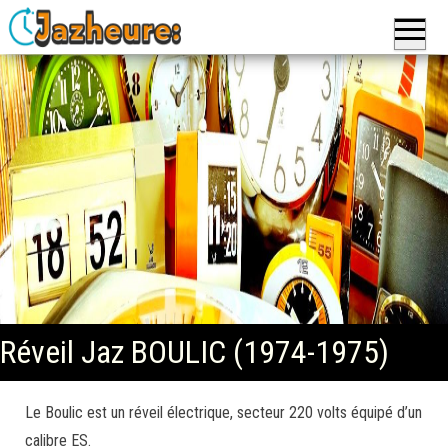
Jazheure
: Réveils,
Montres
et
Horloges,
pendules
de la
marque
Jaz
Réveil Jaz BOULIC (1974-1975)
Le Boulic est un réveil électrique, secteur 220 volts équipé d’un
calibre ES.