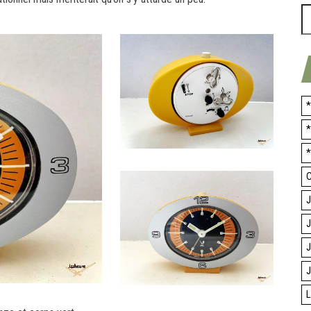
*
*
*
C
J
J
J
J
L