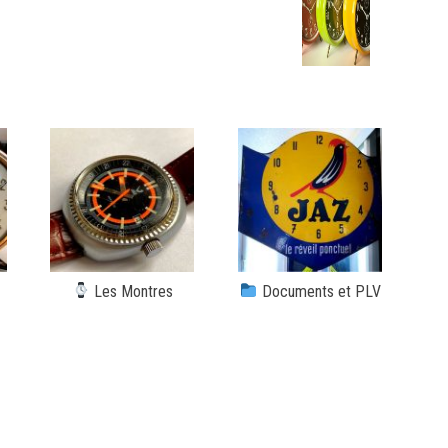
Les Montres
Documents et PLV
|
|
se
- Site personnel - Photos ©jazheure
Dernières