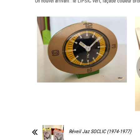
Un nouvel arrivant : le LIPSIC vert, façade couleur br
Réveil Jaz SOCLIC (1974-1977)