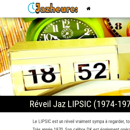
Jazheure
: Réveils,
Montres
et
Horloges,
pendules
de la
marque
Jaz
Réveil Jaz LIPSIC (1974-19
Le LIPSIC est un réveil vraiment sympa à regarder, tou
Très année 1970. Son calibre DK est également opérati