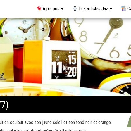
A propos
Les articles Jaz
Ca
77)
t en couleur avec son jaune soleil et son fond noir et orange.
onnel mais mériterait qu’on s’y attarde un peu.