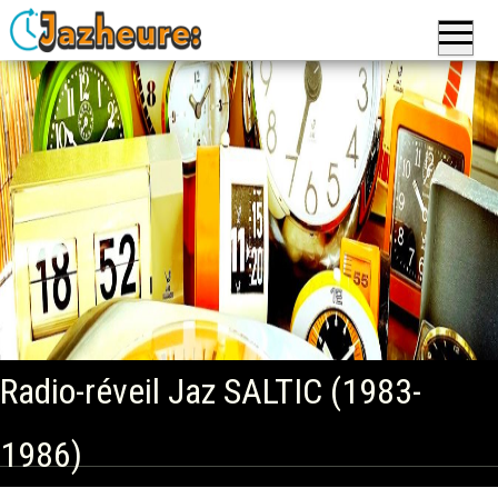
Jazheure
: Réveils,
Montres
et
Horloges,
pendules
de la
marque
Jaz
Radio-réveil Jaz SALTIC (1983-
1986)